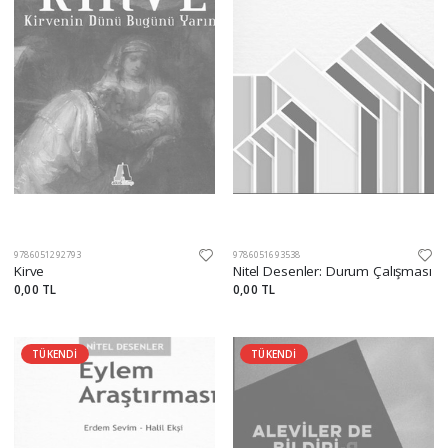
9786051292793
9786051693538
Kirve
Nitel Desenler: Durum Çalışması
0,00 TL
0,00 TL
TÜKENDİ
TÜKENDİ