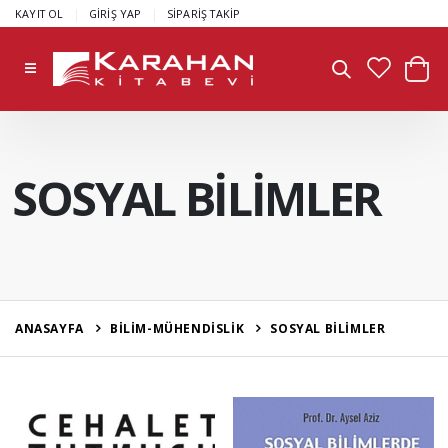
|
|
KAYIT OL
GİRİŞ YAP
SİPARİŞ TAKİP
SOSYAL BİLİMLER
ANASAYFA
BİLİM-MÜHENDİSLİK
SOSYAL BİLİMLER