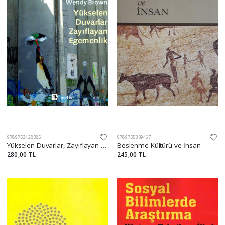
9789753428385
9789755339467
Yükselen Duvarlar, Zayıflayan Egemenlik
Beslenme Kültürü ve İnsan
280,00 TL
245,00 TL