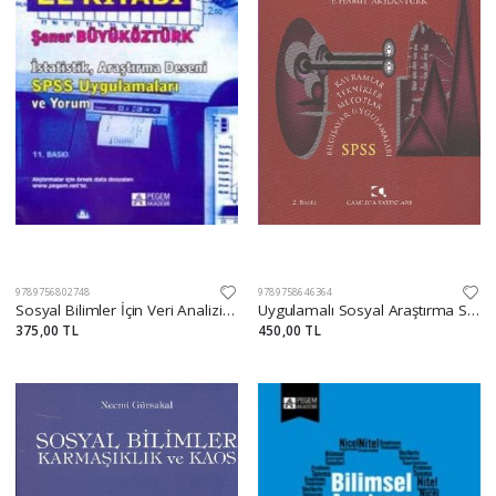
9789756802748
9789758646364
Sosyal Bilimler İçin Veri Analizi El Kitabı
Uygulamalı Sosyal Araştırma SPSS, Kavramlar, Teknikler, Metotlar, Bilgisayar Uygulamaları
375,00 TL
450,00 TL