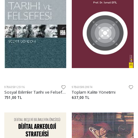
9786059125116
9786059929974
Sosyal Bilimler Tarihi ve Felsefesi
Toplam Kalite Yönetimi
751,00 TL
637,00 TL