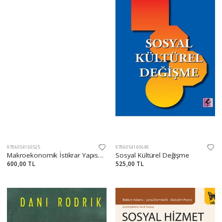
9786054160525
9786054160648
Makroekonomik İstikrar Yapısal Dönüşüm ve Kapsayıcı Kalkınma
Sosyal Kültürel Değişme
600,00 TL
525,00 TL