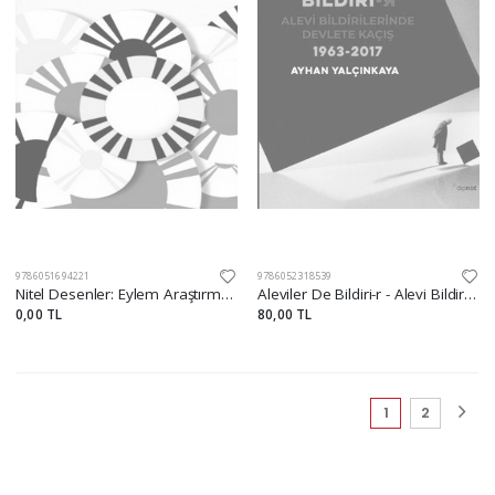
9786051694221
9786052318539
Nitel Desenler: Eylem Araştırması
Aleviler De Bildiri-r - Alevi Bildirilerinde Devlete Kaçış
0,00 TL
80,00 TL
(current)
1
2