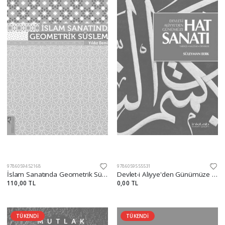
9786059452168
9786059555531
İslam Sanatında Geometrik Süsleme
Devlet-i Aliyye'den Günümüze Hat Sanatı
110,00 TL
0,00 TL
TÜKENDİ
TÜKENDİ