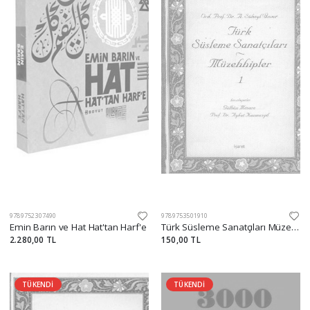
9789752307490
9789753501910
Emin Barın ve Hat Hat'tan Harf'e
Türk Süsleme Sanatçıları Müzehhipler - 1
2.280,00 TL
150,00 TL
TÜKENDİ
TÜKENDİ