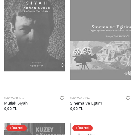
9786257317252
9786257673662
Mutlak Siyah
Sinema ve Eğitim
0,00 TL
0,00 TL
TÜKENDİ
TÜKENDİ