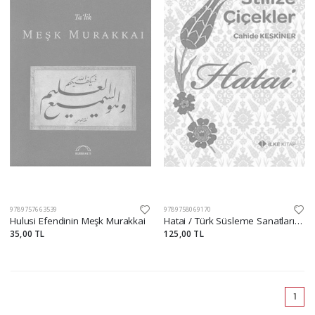
9789757663539
9789758069170
Hulusi Efendinin Meşk Murakkai
Hatai / Türk Süsleme Sanatlarında Stilize Çiçekler
35,00 TL
125,00 TL
(cu
1