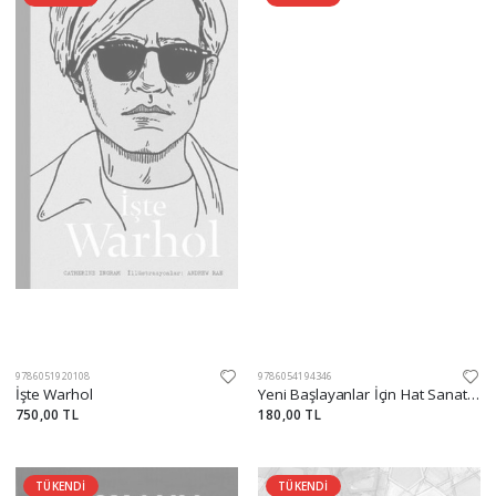
9786051920108
9786054194346
İşte Warhol
Yeni Başlayanlar İçin Hat Sanatı Nesih Yazı Metodu
750,00 TL
180,00 TL
TÜKENDİ
TÜKENDİ