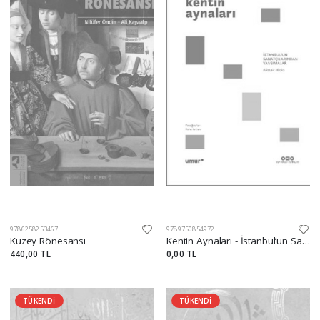
9786258253467
9789750854972
Kuzey Rönesansı
Kentin Aynaları - İstanbul’un Sanatçılarından Yansımalar
440,00 TL
0,00 TL
TÜKENDİ
TÜKENDİ