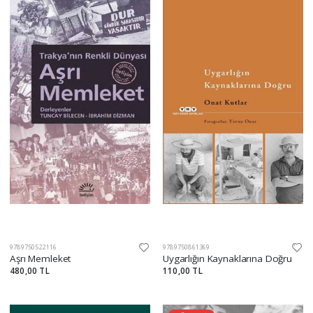
9789750522116
9789750861369
Aşrı Memleket
Uygarlığın Kaynaklarına Doğru
480,00 TL
110,00 TL