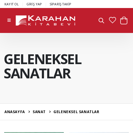
|
|
KAYIT OL
GİRİŞ YAP
SİPARİŞ TAKİP
GELENEKSEL
SANATLAR
ANASAYFA
SANAT
GELENEKSEL SANATLAR