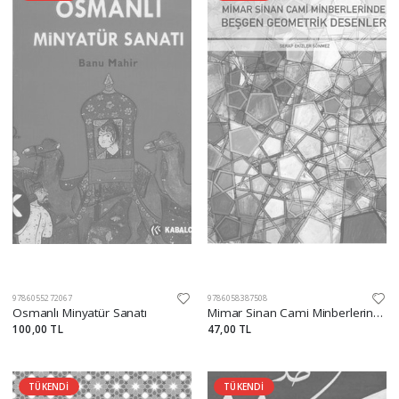
9786055272067
9786058387508
Osmanlı Minyatür Sanatı
Mimar Sinan Cami Minberlerinde Beşgen Geometrik Desenler
100,00 TL
47,00 TL
TÜKENDİ
TÜKENDİ