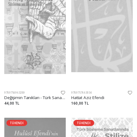
9789756963289
9789757663034
Değişimin Tanıkları - Türk Sanatında İkonografik Dönüşümler
Hattat Aziz Efendi
44,00 TL
160,00 TL
TÜKENDİ
TÜKENDİ