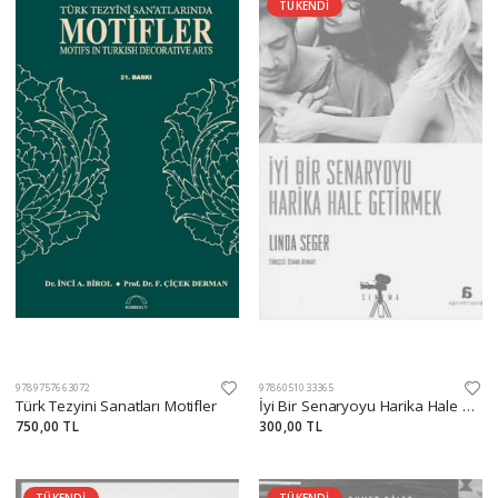
TÜKENDİ
9789757663072
9786051033365
Türk Tezyini Sanatları Motifler
İyi Bir Senaryoyu Harika Hale Getirmek
750,00 TL
300,00 TL