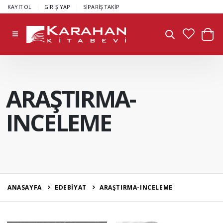
|
|
KAYIT OL
GİRİŞ YAP
SİPARİŞ TAKİP
ARAŞTIRMA-
INCELEME
ANASAYFA
EDEBİYAT
ARAŞTIRMA-INCELEME