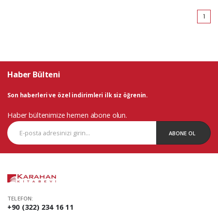
(cu
1
Haber Bülteni
Son haberleri ve özel indirimleri ilk siz öğrenin.
Haber bültenimize hemen abone olun.
ABONE OL
TELEFON:
+90 (322) 234 16 11