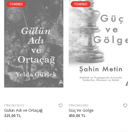
TÜKENDİ
TÜKENDİ
9786256256125
9786256664302
Gülün Adı ve Ortaçağ
Güç Ve Gölge
325,00 TL
450,00 TL