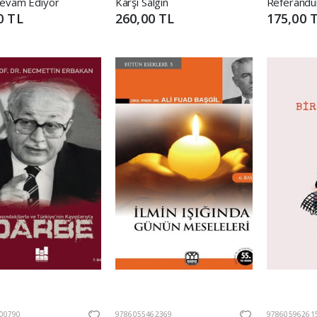
evam Ediyor
Karşı Salgın
0 TL
260,00 TL
175,00 
00790
9786055462369
97860596261