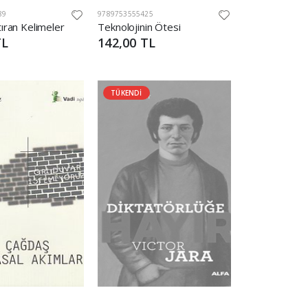
89
9789753555425
tıran Kelimeler
Teknolojinin Ötesi
TL
142,00 TL
TÜKENDİ