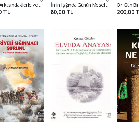
Darbe; Arkasındakilerle ve Türkiye'nin Kayıplarıyla
İlmin Işığında Günün Meseleleri
Bir Gün Bi
0 TL
80,00 TL
200,00 