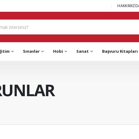
|
HAKKIMIZD
ğitim
Sınavlar
Hobi
Sanat
Başvuru Kitapları
RUNLAR