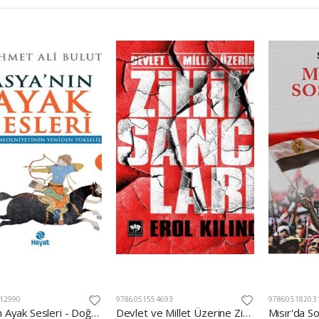
12990
9786051554693
97860518203
Asya'nın Ayak Sesleri - Doğu Medeniyetinin Yeniden Yükselişi
Devlet ve Millet Üzerine Zihin Sancıları
Mısır'da S