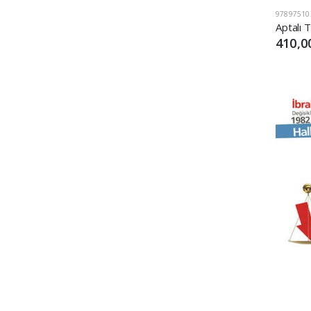
97897510
Aptalı 
410,0