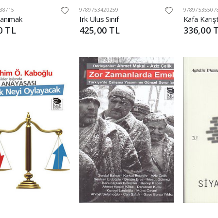
38715
9789753420259
97897535507
Tanımak
Irk Ulus Sınıf
Kafa Karış
0 TL
425,00 TL
336,00 