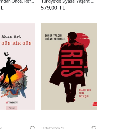
Referandumdan Önce, Referandumdan Sonra
Türkiye’de Siyasal Yaşam: Dün, Bugün, Yarın
TL
579,00 TL
56
9786059658775