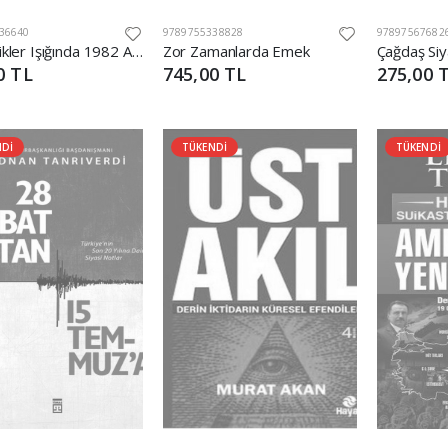
36640
9789755338828
97897567682
Değişiklikler Işığında 1982 Anayasası - Halk Neyi Oylayacak
Zor Zamanlarda Emek
Çağdaş Siy
0 TL
745,00 TL
275,00 
NDİ
TÜKENDİ
TÜKENDİ