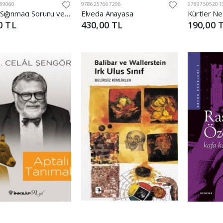
89060
9786257667296
97897505201
Suriyeli Sığınmacı Sorunu ve Basına Yansımalar
Elveda Anayasa
0 TL
430,00 TL
190,00 