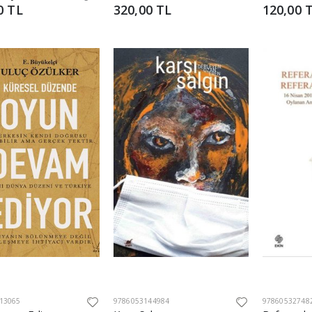
0 TL
320,00 TL
120,00 
13065
9786053144984
97860532748