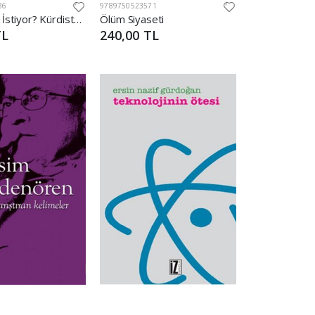
36
9789750523571
Kürtler Ne İstiyor? Kürdistan’da Etnik Kimlik, Dindarlık, Sınıf ve Seçimler
Ölüm Siyaseti
TL
240,00 TL