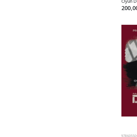
Oyun D
200,0
97860550