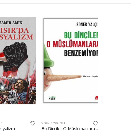
16
9786052980361
osyalizm
Bu Dinciler O Müslümanlara Benzemiyor