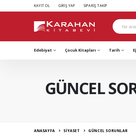
|
|
KAYIT OL
GİRİŞ YAP
SİPARİŞ TAKİP
Edebiyat
Çocuk Kitapları
Tarih
E
GÜNCEL SO
ANASAYFA
SİYASET
GÜNCEL SORUNLAR