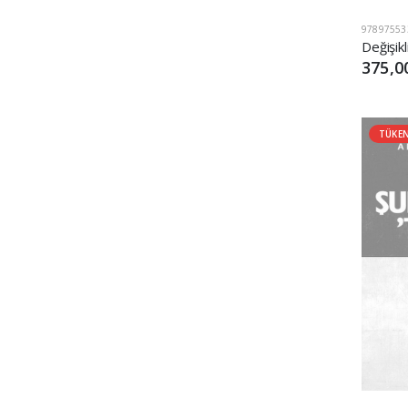
97897553
375,0
TÜKE