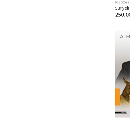
97860599
250,0