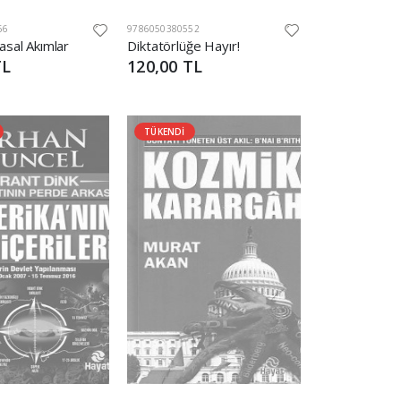
66
9786050380552
asal Akımlar
Diktatörlüğe Hayır!
TL
120,00 TL
TÜKENDİ