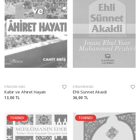
9786055914592
9786055996581
Kabir ve Ahiret Hayatı
Ehli Sünnet Akaidi
13,00 TL
36,00 TL
TÜKENDİ
TÜKENDİ