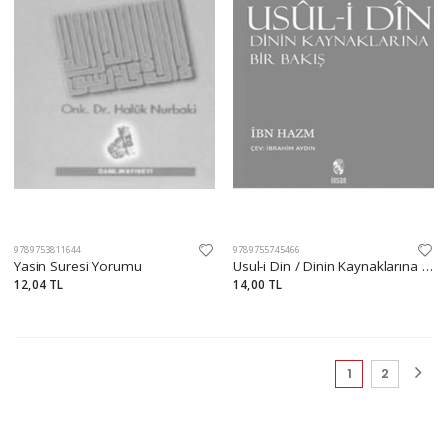
9789753811644
9789755745466
Yasin Suresi Yorumu
Usul-i Din / Dinin Kaynaklarına Bir Bakış
12,04 TL
14,00 TL
(current)
1
2