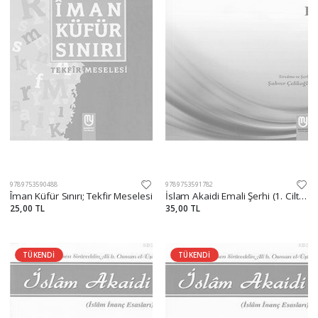
9789753590488
9789753591782
Îman Küfür Sınırı; Tekfir Meselesi
İslam Akaidi Emali Şerhi (1. Cilt) / Maturidi Akaidi (İslam İnanç Esasları)
25,00 TL
35,00 TL
TÜKENDİ
TÜKENDİ