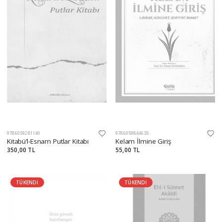
9786059281140
9786059844635
Kitabü’l-Esnam Putlar Kitabı
Kelam İlmine Giriş
350,00 TL
55,00 TL
TÜKENDİ
TÜKENDİ