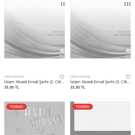
9789753591812
9789753591836
İslam Akaidi Emali Şerhi (2. Cilt) / Maturidi Akaidi (İslam İnanç Esasları)
İslam Akaidi Emali Şerhi (3. Cilt) / Maturidi Akaidi (İslam İnanç Esasları)
35,00 TL
35,00 TL
TÜKENDİ
TÜKENDİ