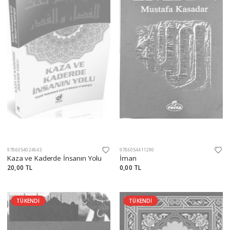
9786054024643
9786054411290
Kaza ve Kaderde İnsanın Yolu
İman
20,00 TL
0,00 TL
TÜKENDİ
TÜKENDİ