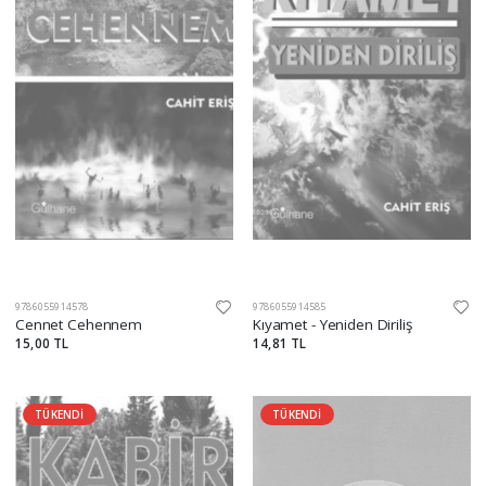
9786055914578
9786055914585
Cennet Cehennem
Kıyamet - Yeniden Diriliş
15,00 TL
14,81 TL
TÜKENDİ
TÜKENDİ