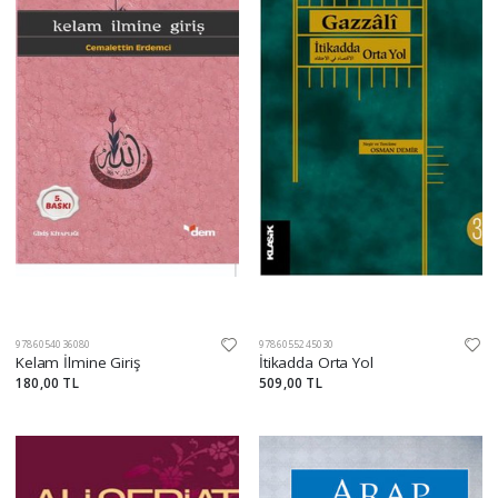
9786054036080
9786055245030
Kelam İlmine Giriş
İtikadda Orta Yol
180,00 TL
509,00 TL