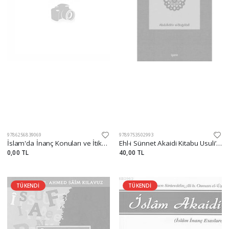
9786256839069
9789753502993
İslam'da İnanç Konuları ve İtikadi Mezhepler
Ehl-i Sünnet Akaidi Kitabu Usuli’d-Din
0,00 TL
40,00 TL
TÜKENDİ
TÜKENDİ