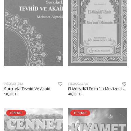
9786054913336
9786055657154
Sorularla Tevhid Ve Akaid
El-Mürşidü'l Emin 'ila Mev'izeti'l-Mü'minin
18,00 TL
40,00 TL
TÜKENDİ
TÜKENDİ