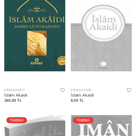
9789944704977
9786052167298
İslam Akaidi
İslam Akaidi
260,00 TL
0,00 TL
TÜKENDİ
TÜKENDİ