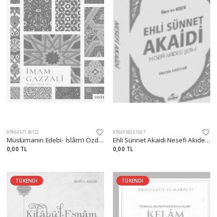
9786057139122
9786059261067
Müslümanın Edebi- İslâm’ı Özde Yaşamak İsteyenler İçin
Ehli Sünnet Akaidi Nesefi Akidesi Şerhi
0,00 TL
0,00 TL
TÜKENDİ
TÜKENDİ