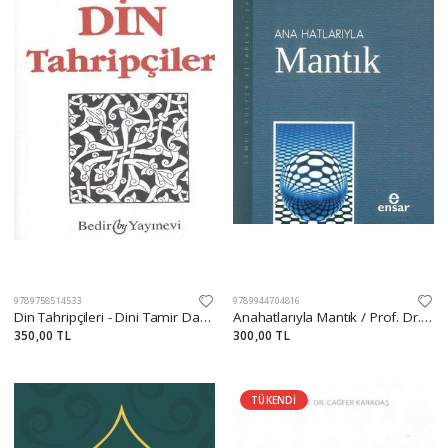
9789758514533
9789944704816
Din Tahripçileri - Dini Tamir Davasında
Anahatlarıyla Mantık / Prof. Dr. Necip Taylan
350,00 TL
300,00 TL
TÜKENDİ