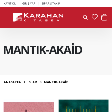
|
|
KAYIT OL
GİRİŞ YAP
SİPARİŞ TAKİP
MANTIK-AKAİD
ANASAYFA
İSLAM
MANTIK-AKAİD