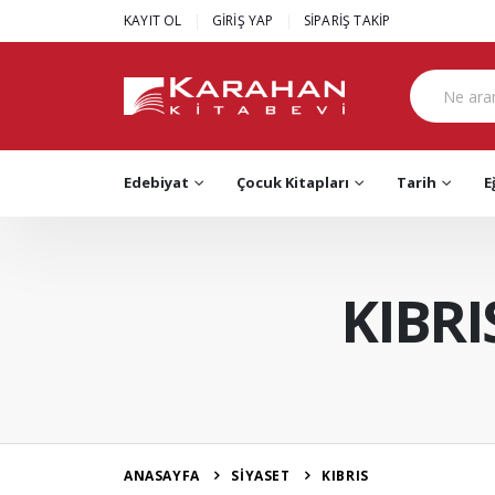
|
|
KAYIT OL
GİRİŞ YAP
SİPARİŞ TAKİP
Edebiyat
Çocuk Kitapları
Tarih
E
KIBRI
ANASAYFA
SİYASET
KIBRIS