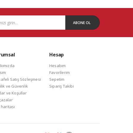
ABONE OL
rumsal
Hesap
kımızda
Hesabım
isim
Favorilerim
afeli Satış Sözleşmesi
Sepetim
ilik ve Güvenlik
Sipariş Takibi
lar ve Koşullar
azalar
 haritası