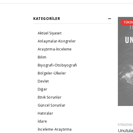
KATEGORILER
TÜKE
Aktüel Siyaset
Anlaşmalar-Kongreler
Araştırma-İnceleme
Bilim
Biyografi-Otobiyografi
Bölgeler-Ülkeler
Devlet
Diğer
Etnik Sorunlar
Güncel Sorunlar
Hatıralar
İdare
97860596
İnceleme-Araştırma
Unutula