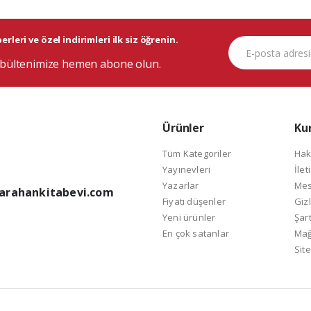
rleri ve özel indirimleri ilk siz öğrenin.
bültenimize hemen abone olun.
Ürünler
Ku
Tüm Kategoriler
Hak
Yayınevleri
İlet
Yazarlar
Mes
arahankitabevi.com
Fiyatı düşenler
Gizl
Yeni ürünler
Şart
En çok satanlar
Mağ
Site