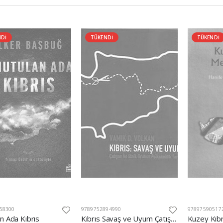
NDİ
TÜKENDİ
TÜKENDİ
58300
9789752894990
97897590517
n Ada Kıbrıs
Kıbrıs Savaş ve Uyum Çatışan İki Etnik Grubun Psikanalitik Tarihi