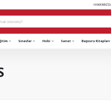
|
HAKKIMIZD
ğitim
Sınavlar
Hobi
Sanat
Başvuru Kitapları
S