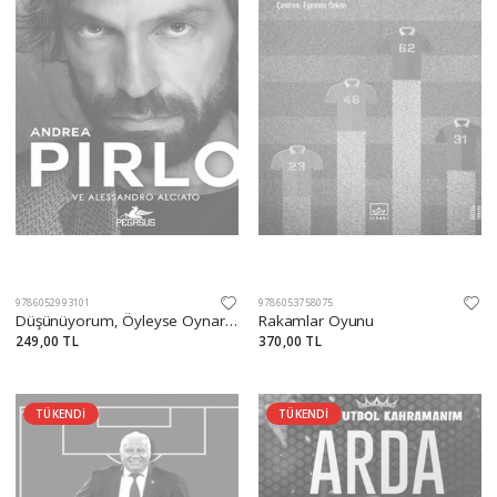
9786052993101
9786053758075
Düşünüyorum, Öyleyse Oynarım
Rakamlar Oyunu
249,00 TL
370,00 TL
TÜKENDİ
TÜKENDİ