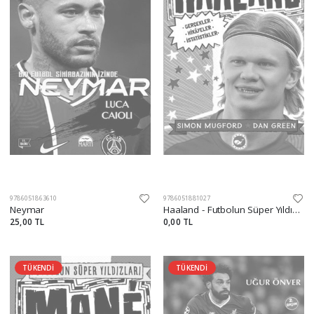
9786051863610
9786051881027
Neymar
Haaland - Futbolun Süper Yıldızları
25,00 TL
0,00 TL
TÜKENDİ
TÜKENDİ