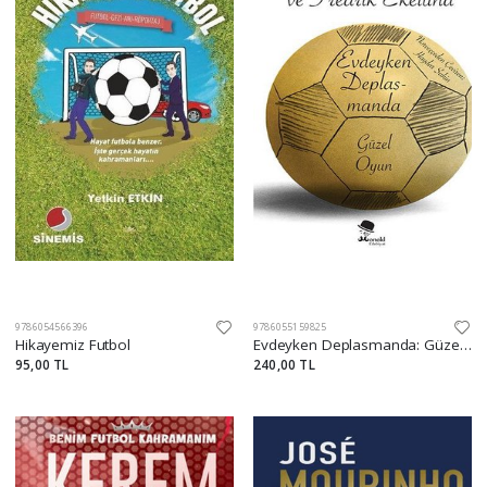
9786054566396
9786055159825
Hikayemiz Futbol
Evdeyken Deplasmanda: Güzel Oyun
95,00 TL
240,00 TL