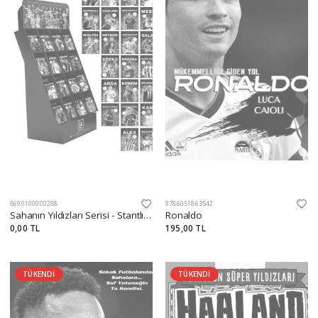
8690100000288
9786051863542
Sahanın Yıldızları Serisi - Stantlı 280 Adet Kitap (27´li)
Ronaldo
0,00 TL
195,00 TL
TÜKENDİ
TÜKENDİ