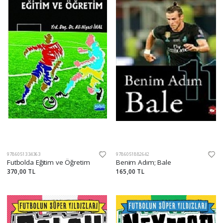
9786051334363
9786051882642
Futbolda Eğitim ve Öğretim
Benim Adım; Bale
370,00 TL
165,00 TL