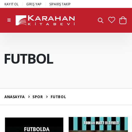
|
|
KAYIT OL
GİRİŞ YAP
SİPARİŞ TAKİP
FUTBOL
ANASAYFA
SPOR
FUTBOL