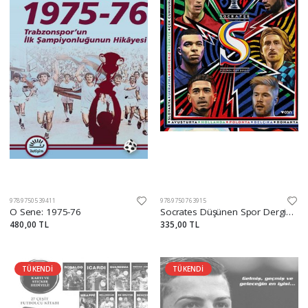
9789750539411
9789750763915
O Sene: 1975-76
Socrates Düşünen Spor Dergisi Sayı: 95
480,00 TL
335,00 TL
TÜKENDİ
TÜKENDİ