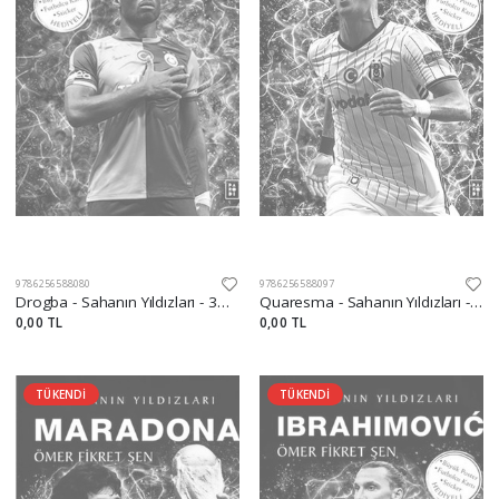
9786256588080
9786256588097
Drogba - Sahanın Yıldızları - 3D Biblo Hediyeli!
Quaresma - Sahanın Yıldızları - 3D Biblo Hediyeli!
0,00 TL
0,00 TL
TÜKENDİ
TÜKENDİ