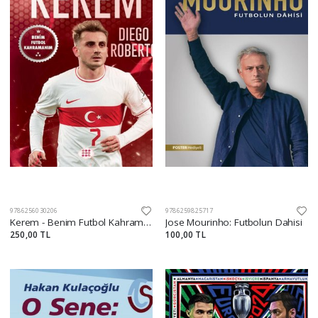
9786256030206
9786259825717
Kerem - Benim Futbol Kahramanım
Jose Mourinho: Futbolun Dahisi
250,00 TL
100,00 TL