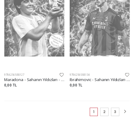
9786256588127
9786256588134
Maradona - Sahanın Yıldızları - 3D Biblo Hediyeli!
Ibrahimovic - Sahanın Yıldızları - 3D Biblo, Hareketli
0,00 TL
0,00 TL
(current)
1
2
3