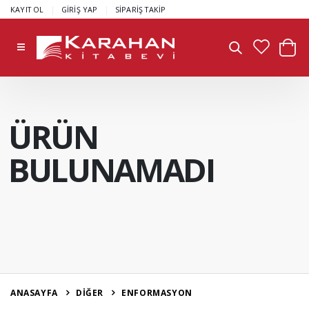
|
|
KAYIT OL
GİRİŞ YAP
SİPARİŞ TAKİP
ÜRÜN
BULUNAMADI
ANASAYFA
DİĞER
ENFORMASYON