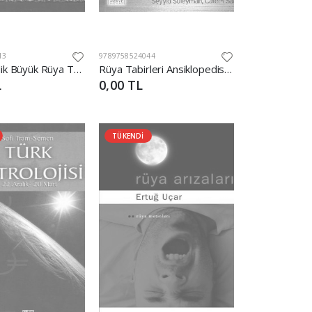
13
9789758524044
Ansiklopedik Büyük Rüya Tabirleri (B33)
Rüya Tabirleri Ansiklopedisi Roman Boy
L
0,00 TL
TÜKENDİ