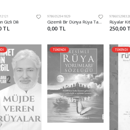
12121
9786052941829
97860529832
n Gizli Dili
Gizemli Bir Dünya Rüya Tabirleri
Rüyalar Ki
0 TL
0,00 TL
250,00 
NDİ
TÜKENDİ
TÜKENDİ