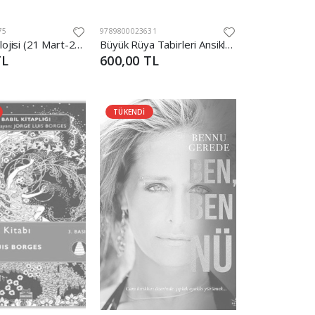
75
9789800023631
Türk Astrolojisi (21 Mart-21 Haziran)
Büyük Rüya Tabirleri Ansiklopedisi (Ciltli)
TL
600,00 TL
TÜKENDİ