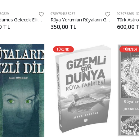
80829
9789754685237
97897586513
Nostradamus Gelecek Elli Yılın Kehanetleri
Rüya Yorumları Rüyaların Gizli Dilini Çözün
0 TL
350,00 TL
600,00 
TÜKENDİ
TÜKENDİ