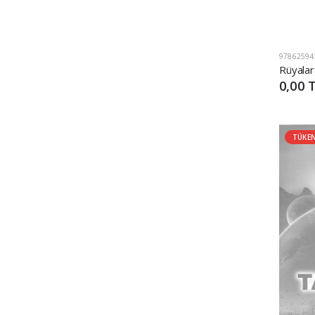
97862594
Rüyalar
0,00 
TÜKE