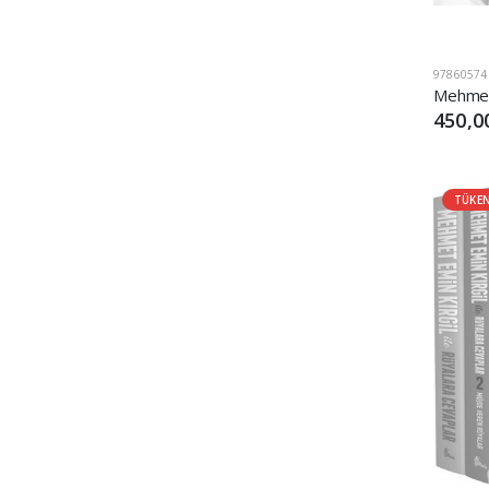
97860574
450,0
TÜKE