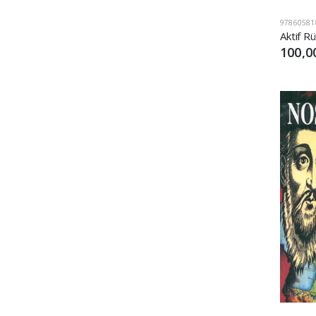
97860581
Aktif 
100,0