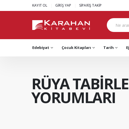
|
|
KAYIT OL
GİRİŞ YAP
SİPARİŞ TAKİP
Edebiyat
Çocuk Kitapları
Tarih
E
RÜYA TABİRLE
YORUMLARI