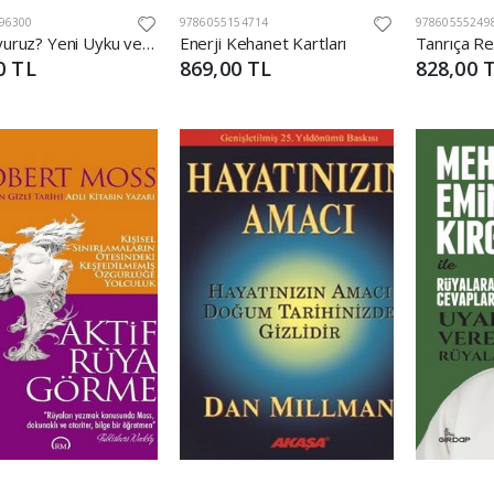
96300
9786055154714
97860555249
Niçin Uyuruz? Yeni Uyku ve Rüya Bilimi
Enerji Kehanet Kartları
0 TL
869,00 TL
828,00 