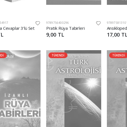
54917
9789756400296
97897581310
a Cevaplar 3’lü Set
Pratik Rüya Tabirleri
TL
9,00 TL
17,00 T
NDİ
TÜKENDİ
TÜKENDİ