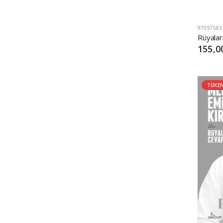
97997583
Rüyaları
155,0
TÜKE