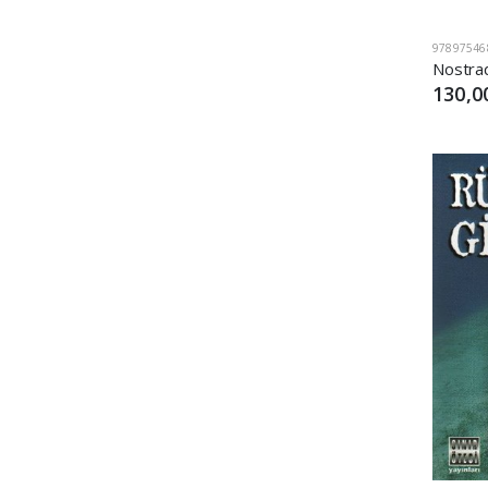
97897546
130,0