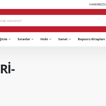
|
HAKKIMIZD
ğitim
Sınavlar
Hobi
Sanat
Başvuru Kitapları
Rİ-