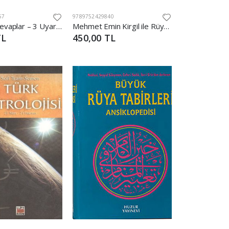
57
9789752429840
Rüyalara Cevaplar – 3 Uyarı Veren Rüyalar
Mehmet Emin Kirgil ile Rüyalara Cevaplar
TL
450,00 TL