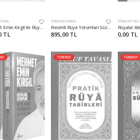
13956
9786059709804
97860597782
Mehmet Emin Kirgil ile Rüyalara Cevaplar 2 -Müjde Veren Rüyalar
Resimli Rüya Yorumları Sözlüğü (Ciltli)
Rüyalar Al
0 TL
895,00 TL
0,00 TL
NDİ
TÜKENDİ
TÜKENDİ