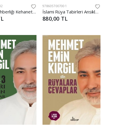
82
9786057007001
Tanrıça Rehberliği Kehanet Kartları
İslami Rüya Tabirleri Ansiklopedisi
TL
880,00 TL