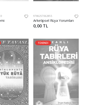
13
9786257062855
emi
Arketipsel Rüya Yorumları
0,00 TL
TÜKENDİ