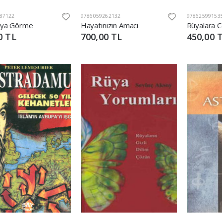
87122
9786059262132
97862599153
Rüya Görme
Hayatınızın Amacı
0 TL
700,00 TL
450,00 