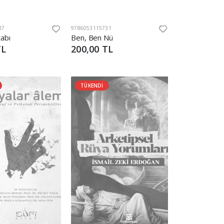
87
9786053115731
tabı
Ben, Ben Nü
TL
200,00 TL
TÜKENDİ