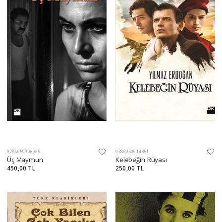
9786050906325
9786050914351
Üç Maymun
Kelebeğin Rüyası
450,00 TL
250,00 TL