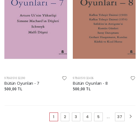
9786051032290
9786051032436
Bütün Oyunları - 7
Bütün Oyunları - 8
500,00 TL
500,00 TL
(current)
1
2
3
4
5
...
37