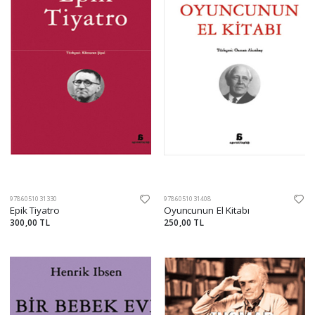
9786051031330
9786051031408
Epik Tiyatro
Oyuncunun El Kitabı
300,00 TL
250,00 TL