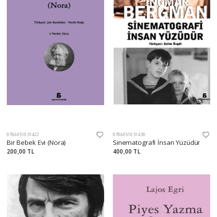
9786051031422
9786051031439
Bir Bebek Evi (Nora)
Sinematografi İnsan Yüzüdür
200,00 TL
400,00 TL