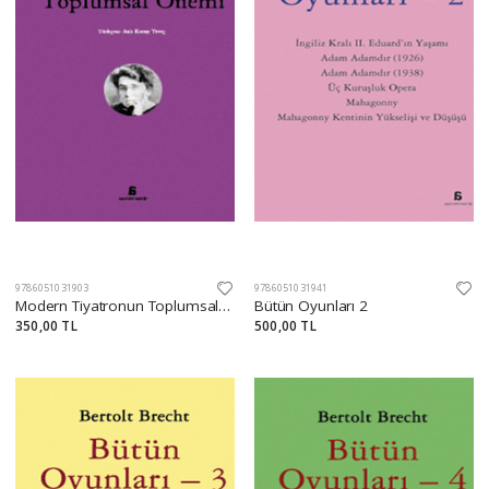
9786051031903
9786051031941
Modern Tiyatronun Toplumsal Önemi
Bütün Oyunları 2
350,00 TL
500,00 TL