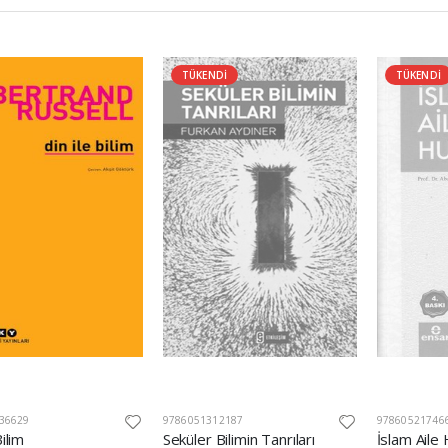
TÜKENDİ
TÜKENDİ
36629
9786051312187
97860521746
Bilim
Seküler Bilimin Tanrıları
İslam Aile