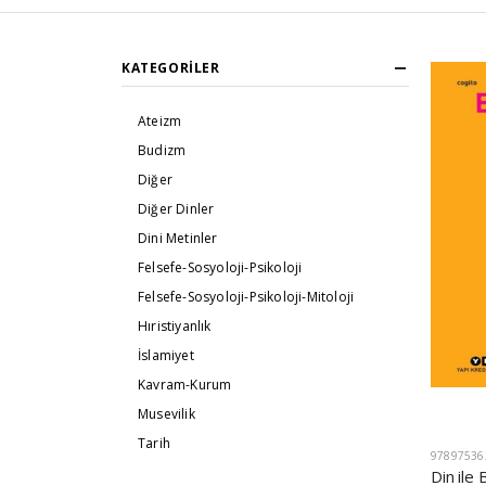
KATEGORILER
Ateizm
Budizm
Diğer
Diğer Dinler
Dini Metinler
Felsefe-Sosyoloji-Psikoloji
Felsefe-Sosyoloji-Psikoloji-Mitoloji
Hıristiyanlık
İslamiyet
Kavram-Kurum
Musevilik
Tarih
97897536
Din ile 