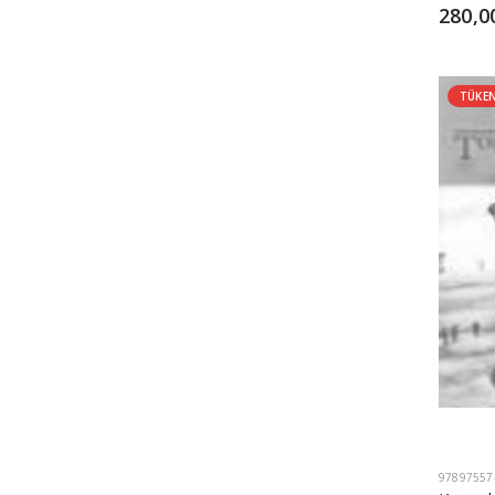
280,0
TÜKE
97897557