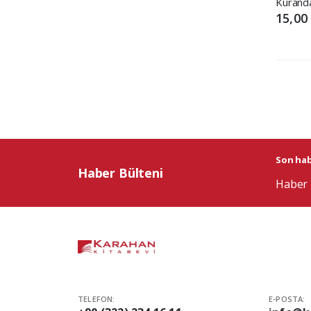
Kurand
15,00
Son habe
Haber Bülteni
Haber 
TELEFON:
E-POSTA: