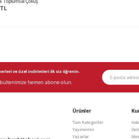
a Toplumsal Çöküş
 TL
rleri ve özel indirimleri ilk siz öğrenin.
bültenimize hemen abone olun.
Ürünler
Ku
Tüm Kategoriler
Hak
Yayınevleri
İlet
Yazarlar
Mes