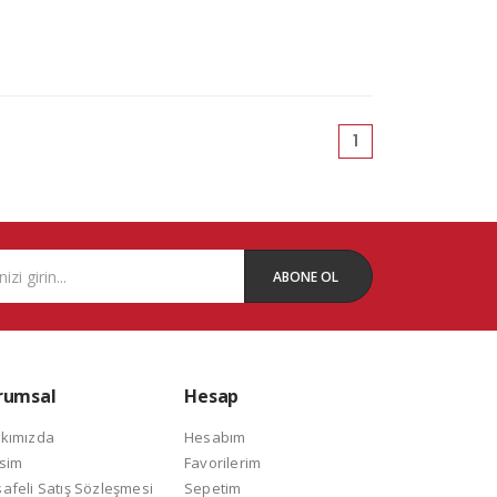
(current)
1
ABONE OL
rumsal
Hesap
kımızda
Hesabım
isim
Favorilerim
afeli Satış Sözleşmesi
Sepetim