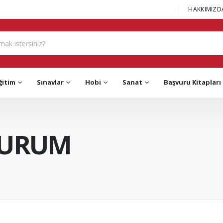
|
HAKKIMIZD
ğitim
Sınavlar
Hobi
Sanat
Başvuru Kitapları
KURUM