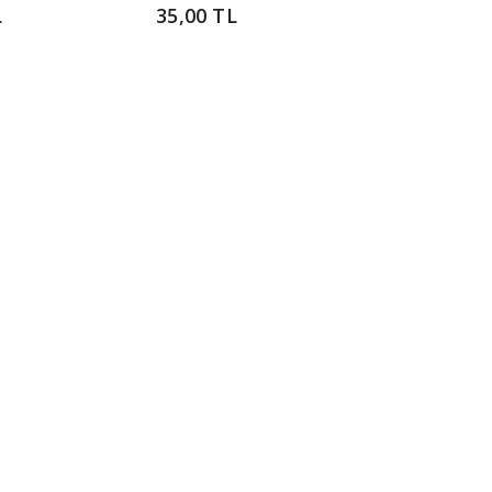
L
35,00 TL