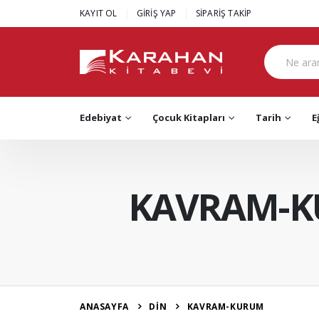
|
|
KAYIT OL
GİRİŞ YAP
SİPARİŞ TAKİP
Edebiyat
Çocuk Kitapları
Tarih
E
KAVRAM-
ANASAYFA
DİN
KAVRAM-KURUM