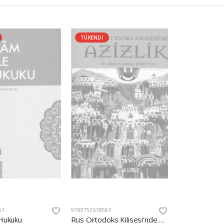
TÜKENDİ
61
9789752678583
 Hukuku
Rus Ortodoks Kilisesi'nde Azizlik