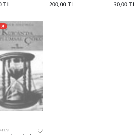
0 TL
200,00 TL
30,00 T
NDİ
41178