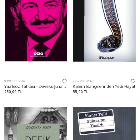
9789750839689
9789751028372
Yaz Boz Tahtası - Devekuşuna Mektuplar 2
Kalem Bahçelerinden Yedi Hayat
250,00 TL
55,00 TL