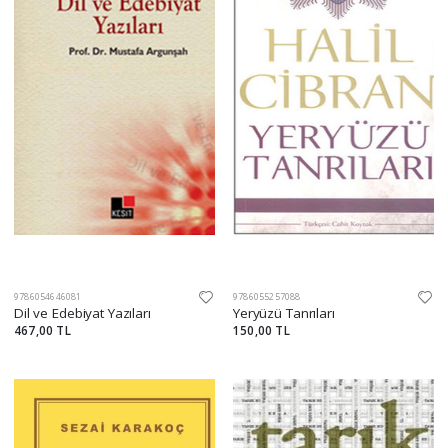
9786054646081
9786055257088
Dil ve Edebiyat Yazıları
Yeryüzü Tanrıları
467,00 TL
150,00 TL