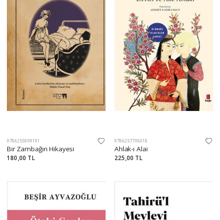
9786255999191
9786257706018
Bir Zambağın Hikayesi
Ahlak-ı Alai
180,00 TL
225,00 TL