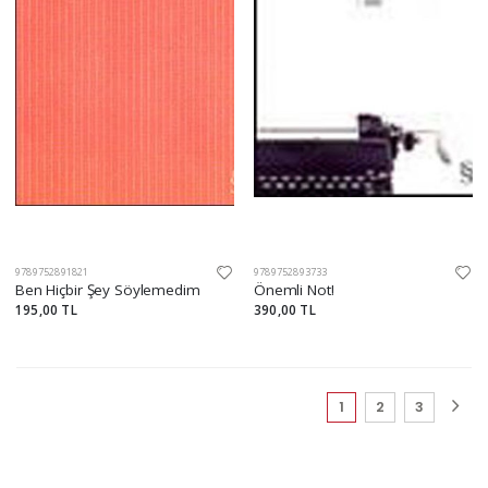
9789752891821
9789752893733
Ben Hiçbir Şey Söylemedim
Önemli Not!
195,00 TL
390,00 TL
(current)
1
2
3