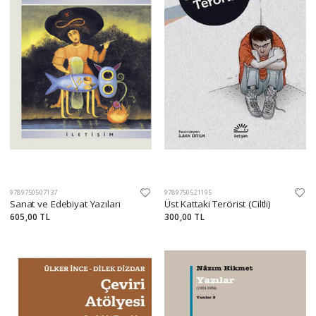
9789750507137
9789750521195
Sanat ve Edebiyat Yazıları
Üst Kattaki Terörist (Ciltli)
605,00 TL
300,00 TL