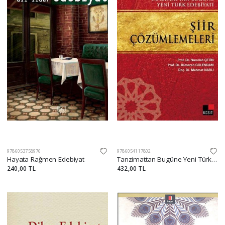
9786053758976
9786054117802
Hayata Rağmen Edebiyat
Tanzimattan Bugüne Yeni Türk Edebiyatı Şiir Çözümlemeleri
240,00 TL
432,00 TL