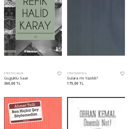
9789751046628
9789752891814
Guguklu Saat
Sulara mı Yazıldı?
360,00 TL
175,00 TL