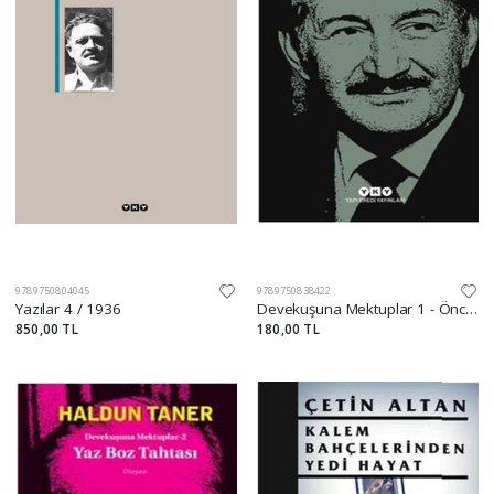
9789750804045
9789750838422
Yazılar 4 / 1936
Devekuşuna Mektuplar 1 - Önce İnsan
850,00 TL
180,00 TL