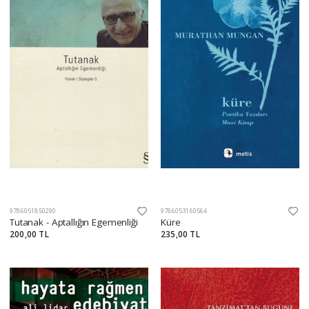
9786051850290
9786053160564
Tutanak - Aptallığın Egemenliği
Küre
200,00 TL
235,00 TL