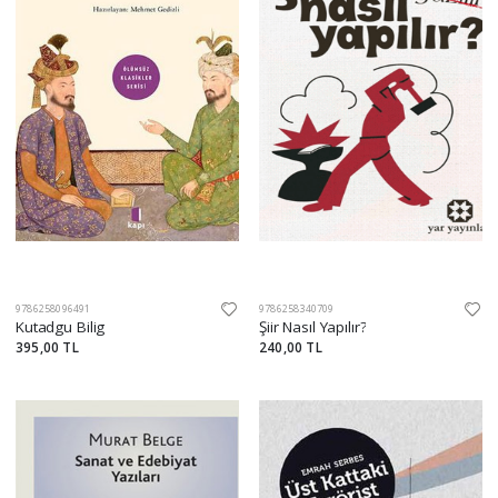
9786258096491
9786258340709
Kutadgu Bilig
Şiir Nasıl Yapılır?
395,00 TL
240,00 TL