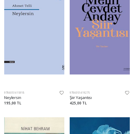
9786051415918
9786051419275
Neylersin
Şiir Yaşantısı
195,00 TL
425,00 TL