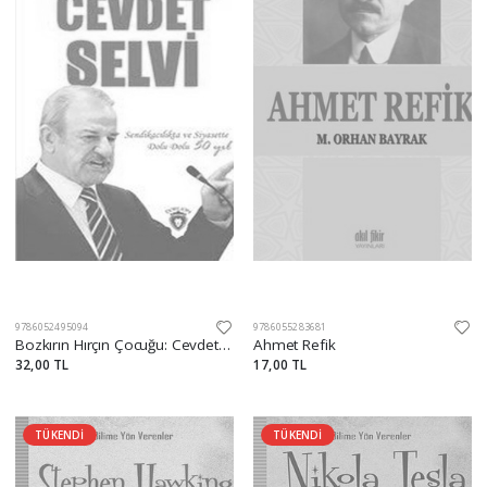
9786052495094
9786055283681
Bozkırın Hırçın Çocuğu: Cevdet Selvi
Ahmet Refik
32,00 TL
17,00 TL
TÜKENDİ
TÜKENDİ