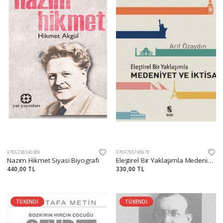
9786258340389
9789755748979
Nazım Hikmet Siyasi Biyografi
Eleştirel Bir Yaklaşımla Medeniyet ve İktisat
440,00 TL
330,00 TL
TÜKENDİ
TÜKENDİ