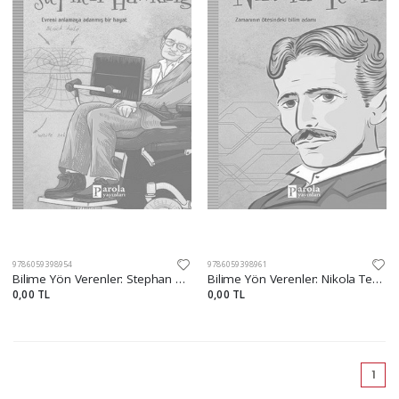
9786059398954
9786059398961
Bilime Yön Verenler: Stephan Hawking
Bilime Yön Verenler: Nikola Tesla
0,00 TL
0,00 TL
(cu
1