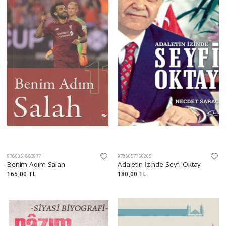
9786051883977
9786057760265
Benim Adım Salah
Adaletin İzinde Seyfi Oktay
165,00 TL
180,00 TL