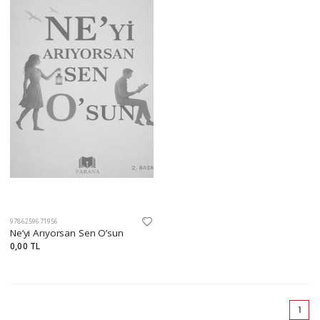
9786259671956
Ne’yi Arıyorsan Sen O’sun
0,00 TL
(cu
1