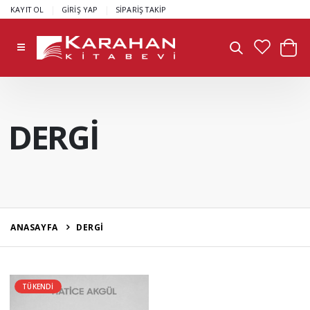
|
|
KAYIT OL
GİRİŞ YAP
SİPARİŞ TAKİP
DERGİ
ANASAYFA
DERGİ
TÜKENDİ