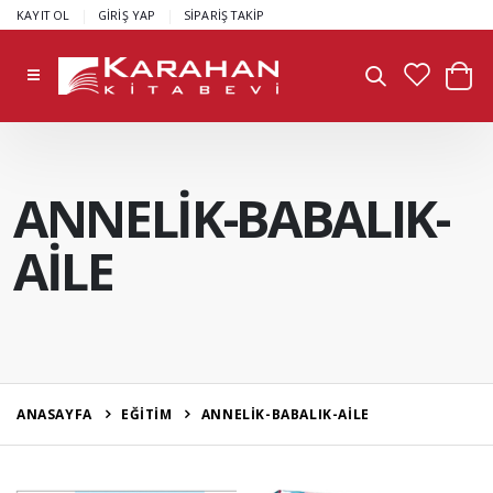
|
|
KAYIT OL
GİRİŞ YAP
SİPARİŞ TAKİP
ANNELİK-BABALIK-
AİLE
ANASAYFA
EĞİTİM
ANNELİK-BABALIK-AİLE