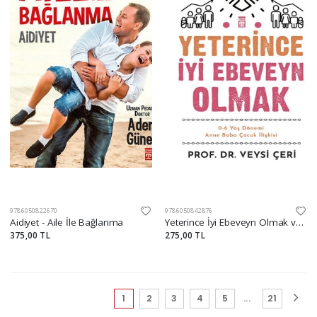
9786050822670
9786050842876
Aidiyet - Aile İle Bağlanma
Yeterince İyi Ebeveyn Olmak ve 0-6 Yaş Dönemi Anne Baba Çocuk İlişkisi
375,00 TL
275,00 TL
(current)
1
2
3
4
5
...
21