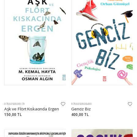
9786050808179
9786050808490
Aşk ve Flört Kıskacında Ergen
Genciz Biz
150,00 TL
400,00 TL