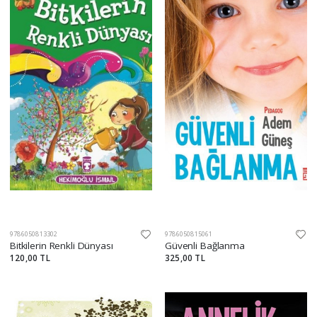
9786050813302
9786050815061
Bitkilerin Renkli Dünyası
Güvenli Bağlanma
120,00 TL
325,00 TL