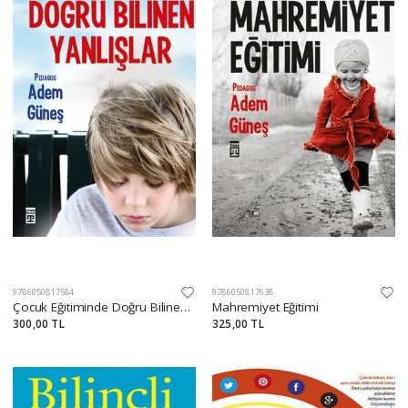
9786050817584
9786050817638
Çocuk Eğitiminde Doğru Bilinen Yanlışlar
Mahremiyet Eğitimi
300,00 TL
325,00 TL