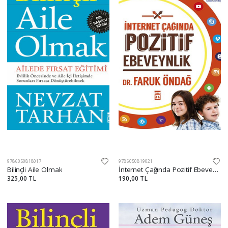
9786050818017
9786050819021
Bilinçli Aile Olmak
İnternet Çağında Pozitif Ebeveynlik
325,00 TL
190,00 TL