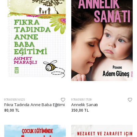
9786050816525
9786050817539
Fıkra Tadında Anne Baba Eğitimi
Annelik Sanatı
80,00 TL
350,00 TL