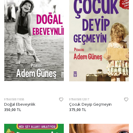
9786050811858
9786050812817
Doğal Ebeveynlik
Çocuk Deyip Geçmeyin
350,00 TL
375,00 TL