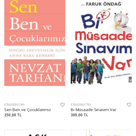
9786050801309
9786050807769
Sen Ben ve Çocuklarımız
Bi Müsaade Sınavım Var
250,00 TL
300,00 TL