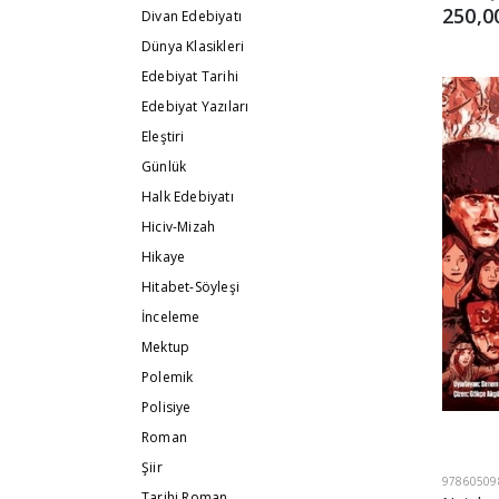
250,0
Divan Edebiyatı
Dünya Klasikleri
Edebiyat Tarihi
Edebiyat Yazıları
Eleştiri
Günlük
Halk Edebiyatı
Hiciv-Mizah
Hikaye
Hitabet-Söyleşi
İnceleme
Mektup
Polemik
Polisiye
Roman
Şiir
97860509
Tarihi Roman