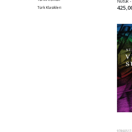
Nutuk -
425,0
Türk Klasikleri
97860517