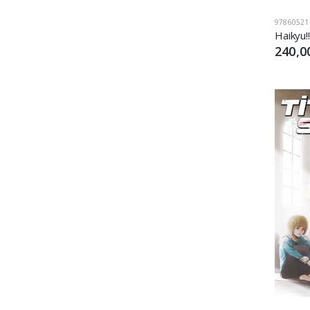
97860521
Haikyu!!
240,0