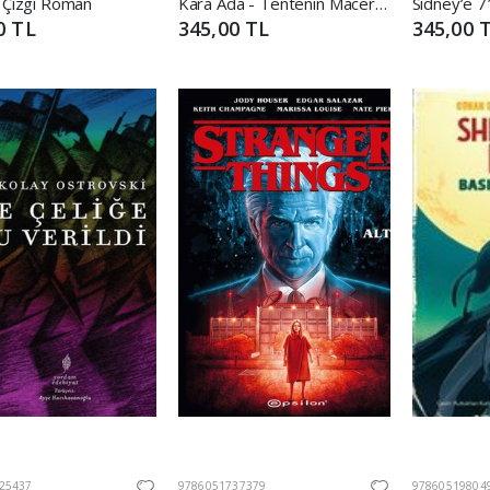
 Çizgi Roman
Kara Ada - Tentenin Maceraları
0 TL
345,00 TL
345,00 
25437
9786051737379
97860519804