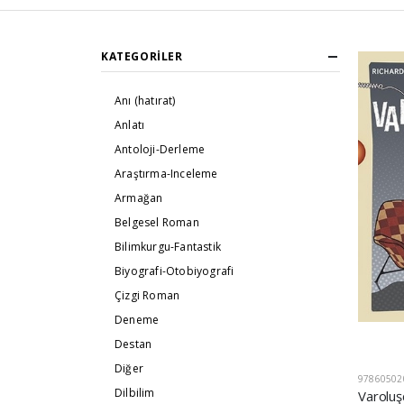
KATEGORILER
Anı (hatırat)
Anlatı
Antoloji-Derleme
Araştırma-Inceleme
Armağan
Belgesel Roman
Bilimkurgu-Fantastik
Biyografi-Otobiyografi
Çizgi Roman
Deneme
Destan
Diğer
97860502
Dilbilim
Varoluş