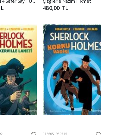
Sidney’e 714 Sefer Sayılı Uçuş - Tenten'in Maceraları
Çizgilerle Nazım Hikmet
TL
480,00 TL
92
9786051980515