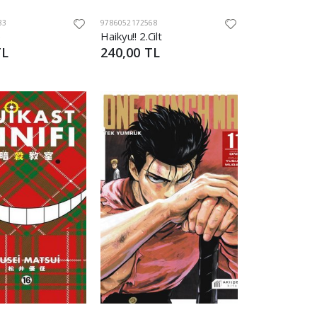
83
9786052172568
5
Haikyu!! 2.Cilt
TL
240,00 TL