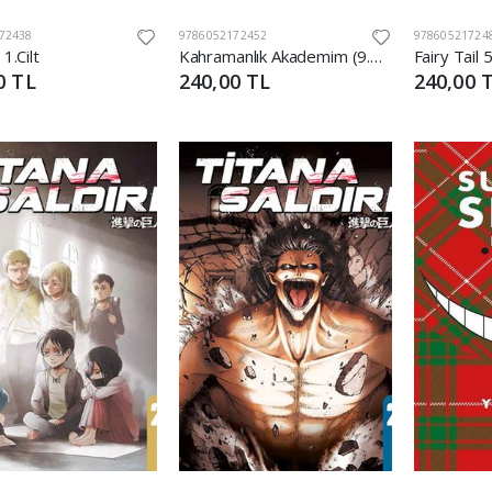
72438
9786052172452
97860521724
 1.Cilt
Kahramanlık Akademim (9.Cilt)
Fairy Tail 
0 TL
240,00 TL
240,00 