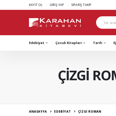
|
|
KAYIT OL
GİRİŞ YAP
SİPARİŞ TAKİP
Edebiyat
Çocuk Kitapları
Tarih
E
ÇİZGİ R
ANASAYFA
EDEBİYAT
ÇİZGİ ROMAN