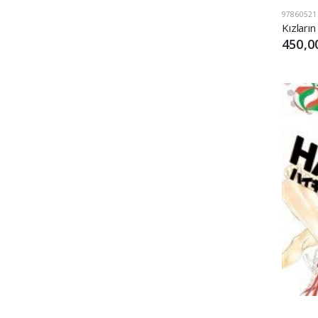
97860521
450,0