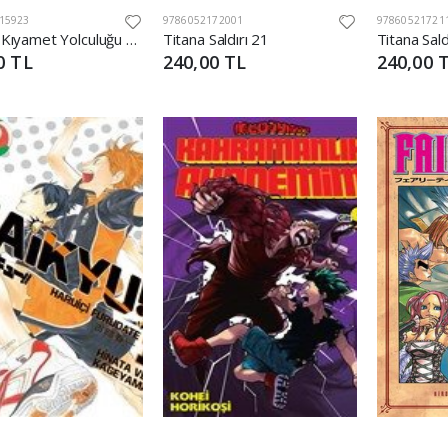
15923
9786052172001
97860521721
Kızların Kıyamet Yolculuğu Cilt 1&2
Titana Saldırı 21
Titana Sald
0 TL
240,00 TL
240,00 