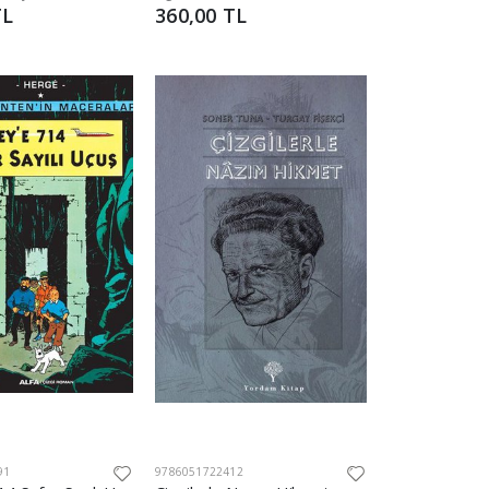
TL
360,00 TL
91
9786051722412