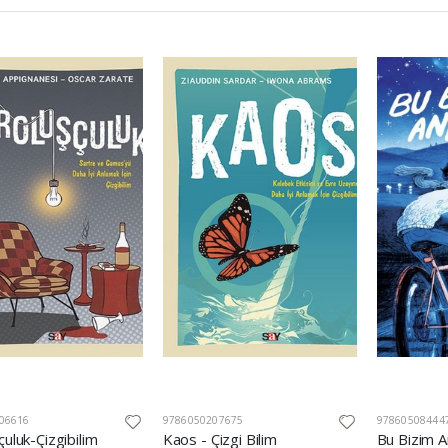
06616
9786050207675
97860508444
çuluk-Çizgibilim
Kaos - Çizgi Bilim
Bu Bizim 