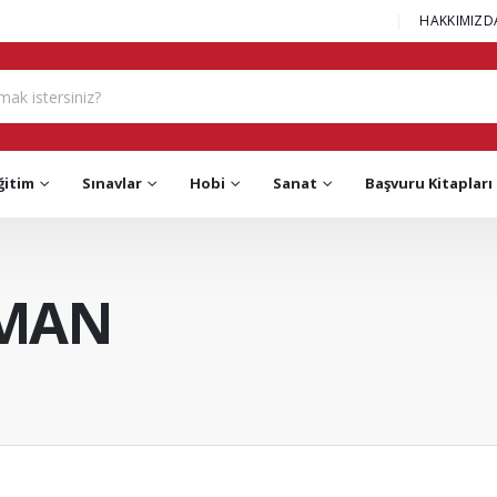
|
HAKKIMIZD
ğitim
Sınavlar
Hobi
Sanat
Başvuru Kitapları
OMAN