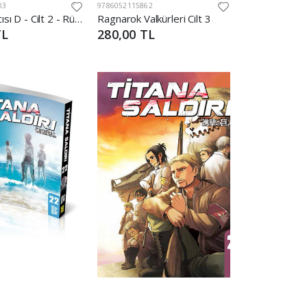
03
9786052115862
Vampir Avcısı D - Cilt 2 - Rüzgar Yükselince
Ragnarok Valkürleri Cilt 3
TL
280,00 TL