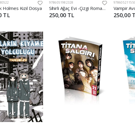
80522
9786051982328
97860521155
k Holmes Kızıl Dosya
Sihirli Ağaç Evi -Çizgi Roman -1 Dinozorlar Vadisinde
0 TL
250,00 TL
250,00 