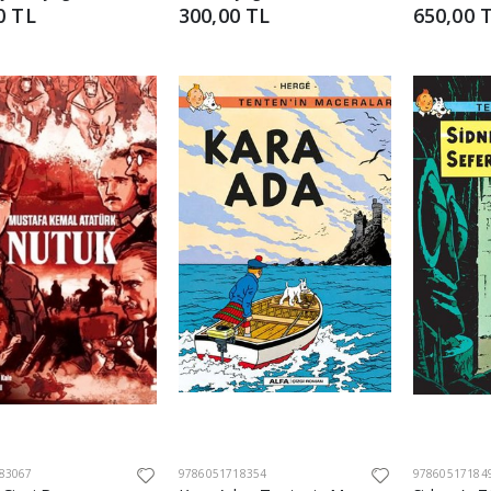
0 TL
300,00 TL
650,00 
83067
9786051718354
97860517184