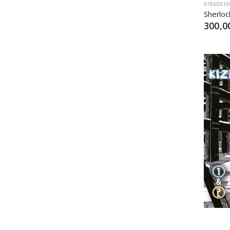
97860519
Sherloc
300,0