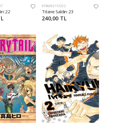
17
9786052172322
ırı 22
Titane Saldırı 23
TL
240,00 TL