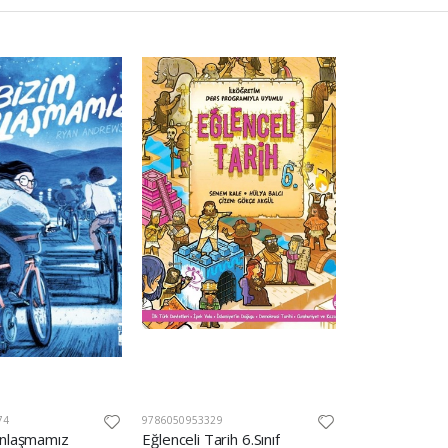
74
9786050953329
Anlaşmamız
Eğlenceli Tarih 6.Sınıf