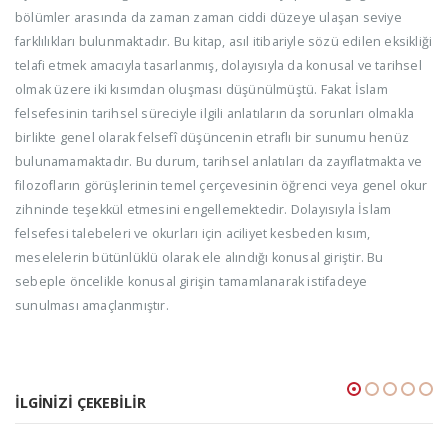
bölümler arasında da zaman zaman ciddi düzeye ulaşan seviye
farklılıkları bulunmaktadır. Bu kitap, asıl itibariyle sözü edilen eksikliği
telafi etmek amacıyla tasarlanmış, dolayısıyla da konusal ve tarihsel
olmak üzere iki kısımdan oluşması düşünülmüştü. Fakat İslam
felsefesinin tarihsel süreciyle ilgili anlatıların da sorunları olmakla
birlikte genel olarak felsefî düşüncenin etraflı bir sunumu henüz
bulunamamaktadır. Bu durum, tarihsel anlatıları da zayıflatmakta ve
filozofların görüşlerinin temel çerçevesinin öğrenci veya genel okur
zihninde teşekkül etmesini engellemektedir. Dolayısıyla İslam
felsefesi talebeleri ve okurları için aciliyet kesbeden kısım,
meselelerin bütünlüklü olarak ele alındığı konusal giriştir. Bu
sebeple öncelikle konusal girişin tamamlanarak istifadeye
sunulması amaçlanmıştır.
İLGINIZI ÇEKEBILIR