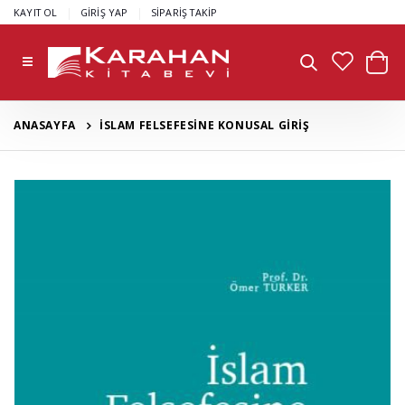
|
|
KAYIT OL
GİRİŞ YAP
SİPARİŞ TAKİP
ANASAYFA
İSLAM FELSEFESİNE KONUSAL GİRİŞ