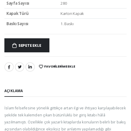
Sayfa Sayısı
280
Kapak Türü
Karton Kapak
Baskı Sayısı
1. Baskı
SEPETE EKLE
FAVORILERIME EKLE
PAYLAŞ:
AÇIKLAMA
İslam felsefesine yönelik gittikçe artan ilgi ve ihtiyacı karşılayabilecek
şekilde tek kalemden çıkan bütünlüklü bir giriş kitabı hâlâ
yazılmamıştı. Özellikle çok yazarlı kitaplarda konuların belirli bir bakış
açısından olabildiğince eksiksiz bir anlatımı yapılamadığı gibi