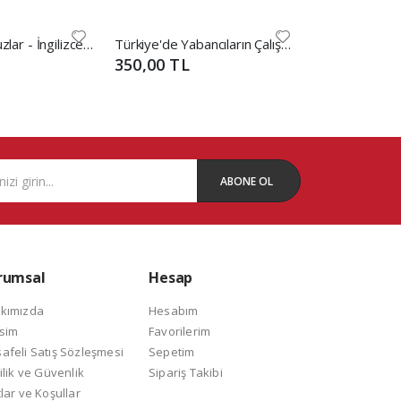
Sözlükler Kılavuzlar - İngilizce - Türkçe Hukuk Sözlüğü - Muhammet Koç İngilizce - Türkçe Hukuk Sözlüğü
Türkiye'de Yabancıların Çalışma İzinleri
350,00 TL
300,00 TL
ABONE OL
rumsal
Hesap
kımızda
Hesabım
isim
Favorilerim
afeli Satış Sözleşmesi
Sepetim
ilik ve Güvenlik
Sipariş Takibi
lar ve Koşullar