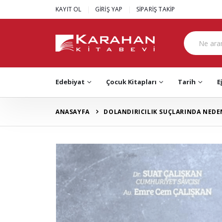
|
|
KAYIT OL
GİRİŞ YAP
SİPARİŞ TAKİP
Edebiyat
Çocuk Kitapları
Tarih
E
ANASAYFA
DOLANDIRICILIK SUÇLARINDA NEDEN