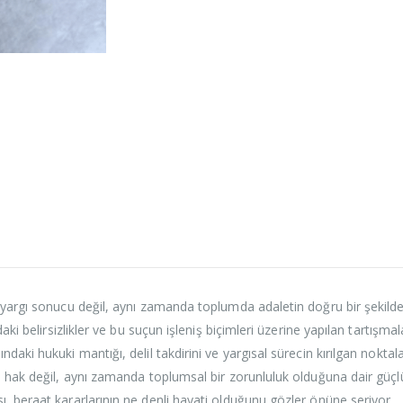
r yargı sonucu değil, aynı zamanda toplumda adaletin doğru bir şekild
aki belirsizlikler ve bu suçun işleniş biçimleri üzerine yapılan tartışmala
aki hukuki mantığı, delil takdirini ve yargısal sürecin kırılgan noktaları
al hak değil, aynı zamanda toplumsal bir zorunluluk olduğuna dair güç
ı, beraat kararlarının ne denli hayati olduğunu gözler önüne seriyor.